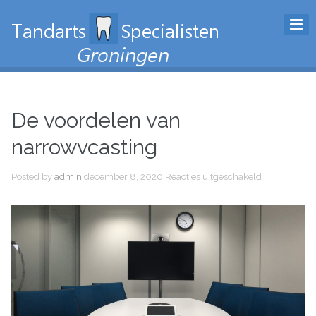
De voordelen van
narrowvcasting
Posted by
admin
december 8, 2020
Reacties uitgeschakeld
voor De
voordelen v
narrowvcast